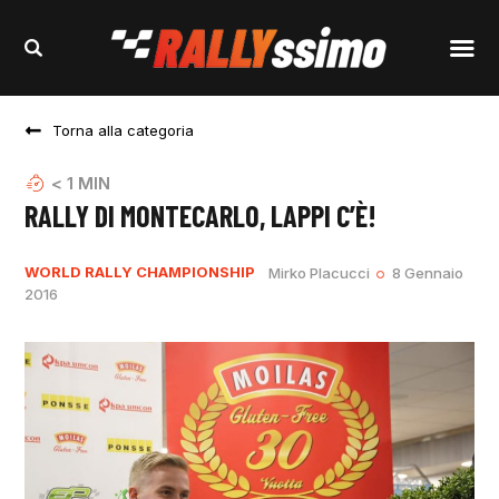
Torna alla categoria
< 1
MIN
RALLY DI MONTECARLO, LAPPI C’È!
WORLD RALLY CHAMPIONSHIP
Mirko Placucci
8 Gennaio
2016