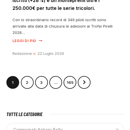
iscritti (+28%) e un montepremi oltre i
250.000€ per tutte le serie tricolori.
Con lo straordinario record di 349 piloti iscritti sono
arrivate alla data di chiusura le adesioni ai Trofei Pirelli
2026…
LEGGI DI PIÙ
Redazione
22 Luglio 2026
1
2
3
>
…
165
TUTTE LE CATEGORIE