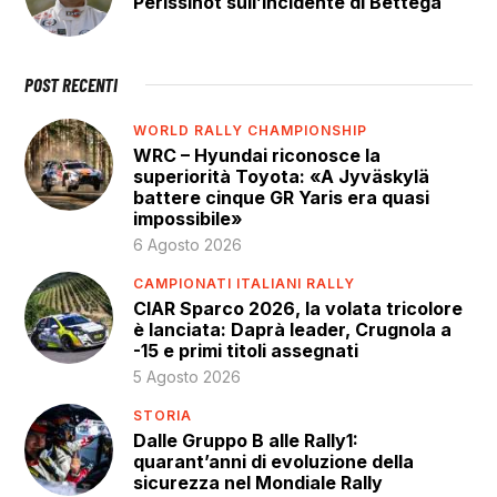
Perissinot sull’incidente di Bettega
POST RECENTI
WORLD RALLY CHAMPIONSHIP
WRC – Hyundai riconosce la
superiorità Toyota: «A Jyväskylä
battere cinque GR Yaris era quasi
impossibile»
6 Agosto 2026
CAMPIONATI ITALIANI RALLY
CIAR Sparco 2026, la volata tricolore
è lanciata: Daprà leader, Crugnola a
-15 e primi titoli assegnati
5 Agosto 2026
STORIA
Dalle Gruppo B alle Rally1:
quarant’anni di evoluzione della
sicurezza nel Mondiale Rally