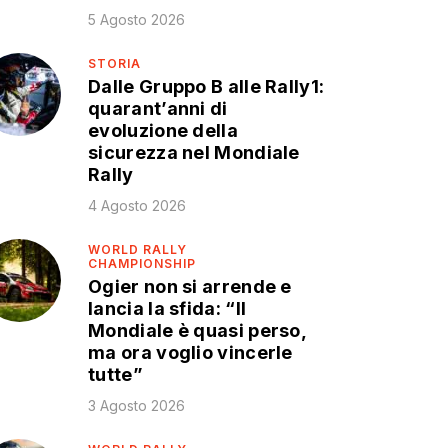
5 Agosto 2026
STORIA
Dalle Gruppo B alle Rally1:
quarant’anni di
evoluzione della
sicurezza nel Mondiale
Rally
4 Agosto 2026
WORLD RALLY
CHAMPIONSHIP
Ogier non si arrende e
lancia la sfida: “Il
Mondiale è quasi perso,
ma ora voglio vincerle
tutte”
3 Agosto 2026