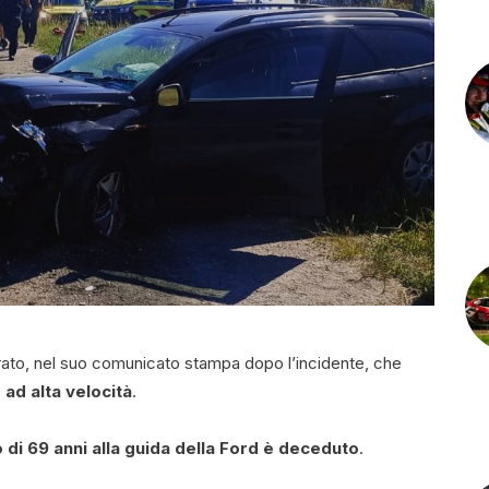
to, nel suo comunicato stampa dopo l’incidente, che
ad alta velocità
.
 di 69 anni alla guida della Ford è deceduto
.