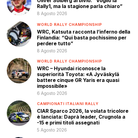
Oliver Solberg al bivio: “Voglio la
Rally1, ma la stagione parla chiaro”
8 Agosto 2026
WORLD RALLY CHAMPIONSHIP
WRC, Katsuta racconta l’inferno della
Finlandia: “Qui basta pochissimo per
perdere tutto”
8 Agosto 2026
WORLD RALLY CHAMPIONSHIP
WRC – Hyundai riconosce la
superiorità Toyota: «A Jyväskylä
battere cinque GR Yaris era quasi
impossibile»
6 Agosto 2026
CAMPIONATI ITALIANI RALLY
CIAR Sparco 2026, la volata tricolore
è lanciata: Daprà leader, Crugnola a
-15 e primi titoli assegnati
5 Agosto 2026