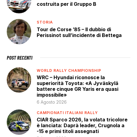
costruita per il Gruppo B
STORIA
Tour de Corse ’85 – Il dubbio di
Perissinot sull’incidente di Bettega
POST RECENTI
WORLD RALLY CHAMPIONSHIP
WRC – Hyundai riconosce la
superiorità Toyota: «A Jyväskylä
battere cinque GR Yaris era quasi
impossibile»
6 Agosto 2026
CAMPIONATI ITALIANI RALLY
CIAR Sparco 2026, la volata tricolore
è lanciata: Daprà leader, Crugnola a
-15 e primi titoli assegnati