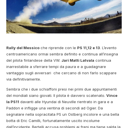
Rally del Messico
che riprende con le
PS 11,12 e 13
. L’evento
centroamericano ormai sembra definito e continua all’insegna
del pilota finlandese della VW.
Jari Matti Latvala
continua
inarrestabile a sferrare tempi da paura e a guadagnare
vantaggio sugli avversari che cercano di non farlo scappare
via definitivamente.
Sembra che i due schiaffoni presi nei primi due appuntamenti
del mondiali siano giovati. Il pilota è davvero scatenato.
Vince
la PS11
davanti alle Hyundai di Neuville rientrato in gara e a
Paddon e infligge una ventina di secondi ad Ogier. Da
segnalare nella sopracitata PS un Ostberg incolore e una bella
botta di Eric Camilli, fortunatamente uscito incolume
dall’incidente. Bertelli accusa problemi ai freni ma tiene salda la