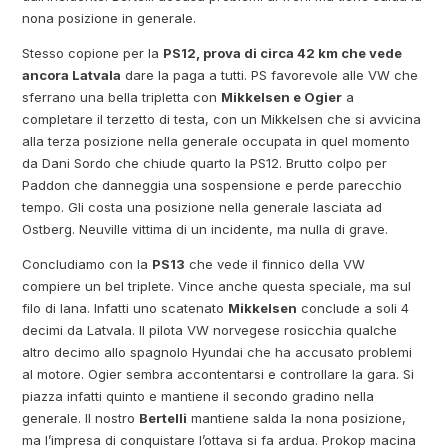
nona posizione in generale.
Stesso copione per la
PS12, prova di circa 42 km che vede
ancora Latvala
dare la paga a tutti. PS favorevole alle VW che
sferrano una bella tripletta con
Mikkelsen e Ogier
a
completare il terzetto di testa, con un Mikkelsen che si avvicina
alla terza posizione nella generale occupata in quel momento
da Dani Sordo che chiude quarto la PS12. Brutto colpo per
Paddon che danneggia una sospensione e perde parecchio
tempo. Gli costa una posizione nella generale lasciata ad
Ostberg. Neuville vittima di un incidente, ma nulla di grave.
Concludiamo con la
PS13
che vede il finnico della VW
compiere un bel triplete. Vince anche questa speciale, ma sul
filo di lana. Infatti uno scatenato
Mikkelsen
conclude a soli 4
decimi da Latvala. Il pilota VW norvegese rosicchia qualche
altro decimo allo spagnolo Hyundai che ha accusato problemi
al motore. Ogier sembra accontentarsi e controllare la gara. Si
piazza infatti quinto e mantiene il secondo gradino nella
generale. Il nostro
Bertelli
mantiene salda la nona posizione,
ma l’impresa di conquistare l’ottava si fa ardua. Prokop macina