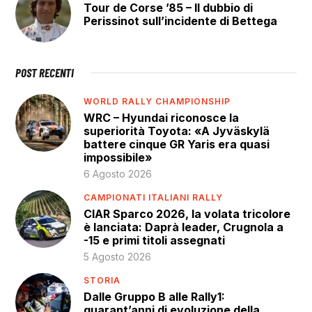
Tour de Corse ’85 – Il dubbio di
Perissinot sull’incidente di Bettega
POST RECENTI
WORLD RALLY CHAMPIONSHIP
WRC – Hyundai riconosce la
superiorità Toyota: «A Jyväskylä
battere cinque GR Yaris era quasi
impossibile»
6 Agosto 2026
CAMPIONATI ITALIANI RALLY
CIAR Sparco 2026, la volata tricolore
è lanciata: Daprà leader, Crugnola a
-15 e primi titoli assegnati
5 Agosto 2026
STORIA
Dalle Gruppo B alle Rally1:
quarant’anni di evoluzione della