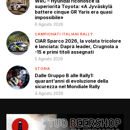
WRC – Hyundai riconosce la
superiorità Toyota: «A Jyväskylä
battere cinque GR Yaris era quasi
impossibile»
6 Agosto 2026
CAMPIONATI ITALIANI RALLY
CIAR Sparco 2026, la volata tricolore
è lanciata: Daprà leader, Crugnola a
-15 e primi titoli assegnati
5 Agosto 2026
STORIA
Dalle Gruppo B alle Rally1:
quarant’anni di evoluzione della
sicurezza nel Mondiale Rally
4 Agosto 2026