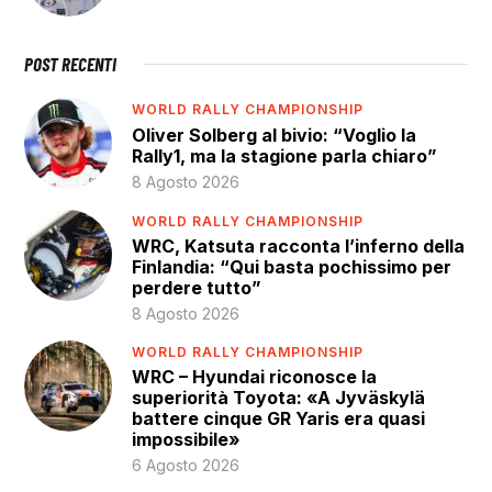
POST RECENTI
WORLD RALLY CHAMPIONSHIP
Oliver Solberg al bivio: “Voglio la
Rally1, ma la stagione parla chiaro”
8 Agosto 2026
WORLD RALLY CHAMPIONSHIP
WRC, Katsuta racconta l’inferno della
Finlandia: “Qui basta pochissimo per
perdere tutto”
8 Agosto 2026
WORLD RALLY CHAMPIONSHIP
WRC – Hyundai riconosce la
superiorità Toyota: «A Jyväskylä
battere cinque GR Yaris era quasi
impossibile»
6 Agosto 2026