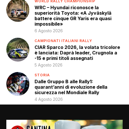
WORLD RALLY CHAMPIONSHIP
WRC – Hyundai riconosce la
superiorità Toyota: «A Jyväskylä
battere cinque GR Yaris era quasi
impossibile»
6 Agosto 2026
CAMPIONATI ITALIANI RALLY
CIAR Sparco 2026, la volata tricolore
è lanciata: Daprà leader, Crugnola a
-15 e primi titoli assegnati
5 Agosto 2026
STORIA
Dalle Gruppo B alle Rally1:
quarant’anni di evoluzione della
sicurezza nel Mondiale Rally
4 Agosto 2026