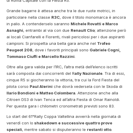
di Roma Capitale con la Fiesta R5.
Grande bagarre è attesa anche tra le due ruote motrici, in
particolare nella classe
R3C
, dove il titolo monomarca è ancora
in palio. A contenderselo saranno
Michele Rovatti e Marco
Asnaghi
, entrambi al via con due
Renault Clio
; attenzione però
ai locali Cianfarelli e Fiorenti, rivali pericolosi per i due aspiranti
campioni. Si prospetta una bella gara anche nel
Trofeo
Peugeot 208
, dove i favoriti principali sono
Gabriele Cogni,
Tommaso Ciuffi e Marcello Razzini
.
Oltre alla gara valida per l’IRC, l’altra metà dell’elenco iscritti
sarà composta dai concorrenti del R
ally Nazionale
. Tra di essi,
cinque R5 si giocheranno la vittoria, tra cui la Ford Fiesta del
pilota corso
Paul Alerini
che dovrà vedersela con le Skoda di
Ilario Bondioni e Matteo Colombera
. Attenzione anche alla
Citroen DS3 di Ivan Tenca ed all’altra Fiesta di Omar Rainoldi.
Per questa gara i chilometri cronometrati previsti sono 83.
Lo start del 61°Rally Coppa Valtellina avverrà nella giornata di
venerdì con lo
shakedown e successive quattro prove
speciali
, mentre sabato si disputeranno le
restanti otto
.