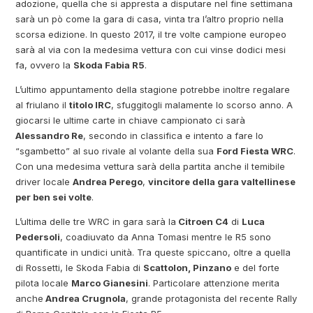
adozione, quella che si appresta a disputare nel fine settimana
sarà un pò come la gara di casa, vinta tra l’altro proprio nella
scorsa edizione. In questo 2017, il tre volte campione europeo
sarà al via con la medesima vettura con cui vinse dodici mesi
fa, ovvero la
Skoda Fabia R5
.
L’ultimo appuntamento della stagione potrebbe inoltre regalare
al friulano il
titolo IRC
, sfuggitogli malamente lo scorso anno. A
giocarsi le ultime carte in chiave campionato ci sarà
Alessandro Re
, secondo in classifica e intento a fare lo
“sgambetto” al suo rivale al volante della sua
Ford Fiesta WRC
.
Con una medesima vettura sarà della partita anche il temibile
driver locale
Andrea Perego
,
vincitore della gara valtellinese
per ben sei volte
.
L’ultima delle tre WRC in gara sarà la
Citroen C4
di
Luca
Pedersoli
, coadiuvato da Anna Tomasi mentre le R5 sono
quantificate in undici unità. Tra queste spiccano, oltre a quella
di Rossetti, le Skoda Fabia di
Scattolon, Pinzano
e del forte
pilota locale
Marco Gianesini
. Particolare attenzione merita
anche
Andrea Crugnola
, grande protagonista del recente Rally