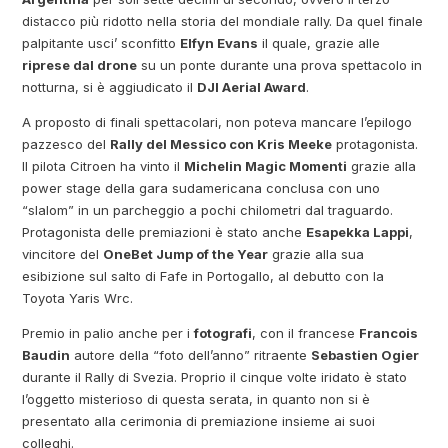
distacco più ridotto nella storia del mondiale rally. Da quel finale
palpitante usci’ sconfitto
Elfyn Evans
il quale, grazie alle
riprese dal drone
su un ponte durante una prova spettacolo in
notturna, si è aggiudicato il
DJI Aerial Award
.
A proposto di finali spettacolari, non poteva mancare l’epilogo
pazzesco del
Rally del Messico con Kris Meeke
protagonista.
Il pilota Citroen ha vinto il
Michelin Magic Momenti
grazie alla
power stage della gara sudamericana conclusa con uno
“slalom” in un parcheggio a pochi chilometri dal traguardo.
Protagonista delle premiazioni è stato anche
Esapekka Lappi
,
vincitore del
OneBet Jump of the Year
grazie alla sua
esibizione sul salto di Fafe in Portogallo, al debutto con la
Toyota Yaris Wrc.
Premio in palio anche per i
fotografi
, con il francese
Francois
Baudin
autore della “foto dell’anno” ritraente
Sebastien Ogier
durante il Rally di Svezia. Proprio il cinque volte iridato è stato
l’oggetto misterioso di questa serata, in quanto non si è
presentato alla cerimonia di premiazione insieme ai suoi
colleghi.