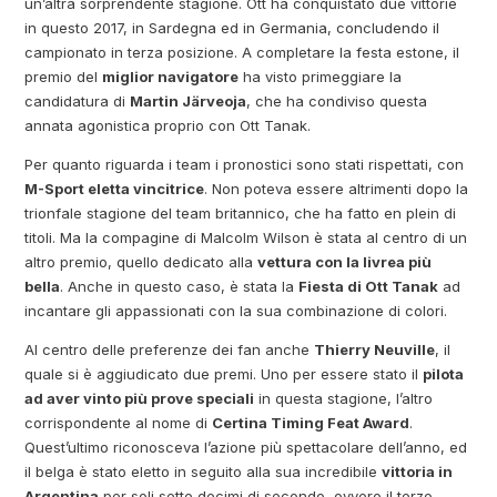
un’altra sorprendente stagione. Ott ha conquistato due vittorie
in questo 2017, in Sardegna ed in Germania, concludendo il
campionato in terza posizione. A completare la festa estone, il
premio del
miglior navigatore
ha visto primeggiare la
candidatura di
Martin Järveoja
, che ha condiviso questa
annata agonistica proprio con Ott Tanak.
Per quanto riguarda i team i pronostici sono stati rispettati, con
M-Sport eletta vincitrice
. Non poteva essere altrimenti dopo la
trionfale stagione del team britannico, che ha fatto en plein di
titoli. Ma la compagine di Malcolm Wilson è stata al centro di un
altro premio, quello dedicato alla
vettura con la livrea più
bella
. Anche in questo caso, è stata la
Fiesta di Ott Tanak
ad
incantare gli appassionati con la sua combinazione di colori.
Al centro delle preferenze dei fan anche
Thierry Neuville
, il
quale si è aggiudicato due premi. Uno per essere stato il
pilota
ad aver vinto più prove speciali
in questa stagione, l’altro
corrispondente al nome di
Certina Timing Feat Award
.
Quest’ultimo riconosceva l’azione più spettacolare dell’anno, ed
il belga è stato eletto in seguito alla sua incredibile
vittoria in
Argentina
per soli sette decimi di secondo, ovvero il terzo