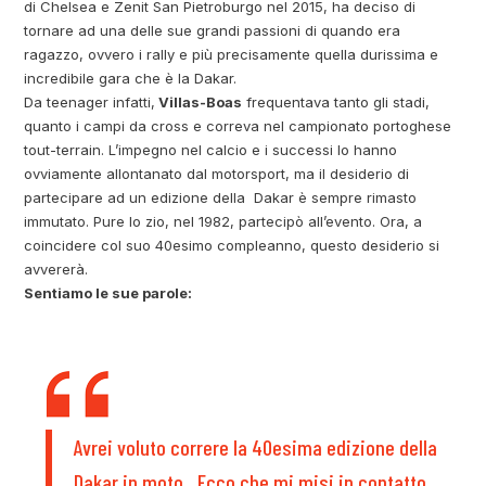
di Chelsea e Zenit San Pietroburgo nel 2015, ha deciso di
tornare ad una delle sue grandi passioni di quando era
ragazzo, ovvero i rally e più precisamente quella durissima e
incredibile gara che è la Dakar.
Da teenager infatti,
Villas-Boas
frequentava tanto gli stadi,
quanto i campi da cross e correva nel campionato portoghese
tout-terrain. L’impegno nel calcio e i successi lo hanno
ovviamente allontanato dal motorsport, ma il desiderio di
partecipare ad un edizione della Dakar è sempre rimasto
immutato. Pure lo zio, nel 1982, partecipò all’evento. Ora, a
coincidere col suo 40esimo compleanno, questo desiderio si
avvererà.
Sentiamo le sue parole:
Avrei voluto correre la 40esima edizione della
Dakar in moto. Ecco che mi misi in contatto