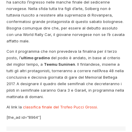
ha sancito l’ingresso nelle manche finale del sedicenne
norvegese. Nella sfida tutta tra figli d’arte, Solberg non è
tuttavia riuscito a resistere alla supremazia di Rovanpera,
confermatosi grande protagonista di questo sabato bolognese.
Bisogna comunque dire che, per essere al debutto assoluto
con una World Rally Car, il giovane norvegese non se l’è cavata
affatto male.
Con il programma che non prevedeva la finalina per il terzo
posto, l’
ultimo gradino
del podio è andato, in base al criterio
del miglior tempo, a
Teemu Suninen
. Il finlandese, insieme a
tutti gli altri protagonisti, torneranno a correre nell’Area 48 nella
conclusiva e decisiva giornata di gare del Memorial Bettega
2017. A designare il quadro delle semifinali che decreteranno i
piloti in semifinale saranno Gara 3 e Gara4, in programma nella
mattinata di domani.
Al link la
classifica finale del Trofeo Pucci Grossi.
[the_ad id=”8964″]