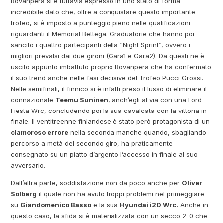
Rovanpera si è tuttavia espresso in uno stato di forma
incredibile dato che, oltre a conquistare questo importante
trofeo, si è imposto a punteggio pieno nelle qualificazioni
riguardanti il Memorial Bettega. Graduatorie che hanno poi
sancito i quattro partecipanti della “Night Sprint”, ovvero i
migliori prevalsi dai due gironi (Gara1 e Gara2). Da questi ne è
uscito appunto imbattuto proprio Rovanpera che ha confermato
il suo trend anche nelle fasi decisive del Trofeo Pucci Grossi.
Nelle semifinali, il finnico si è infatti preso il lusso di eliminare il
connazionale
Teemu Suninen
, anch’egli al via con una Ford
Fiesta Wrc, concludendo poi la sua cavalcata con la vittoria in
finale. Il ventitreenne finlandese è stato però protagonista di un
clamoroso errore
nella seconda manche quando, sbagliando
percorso a metà del secondo giro, ha praticamente
consegnato su un piatto d’argento l’accesso in finale al suo
avversario.
Dall’altra parte, soddisfazione non da poco anche per
Oliver
Solberg
il quale non ha avuto troppi problemi nel primeggiare
su
Giandomenico Basso
e la sua
Hyundai i20 Wrc.
Anche in
questo caso, la sfida si è materializzata con un secco 2-0 che