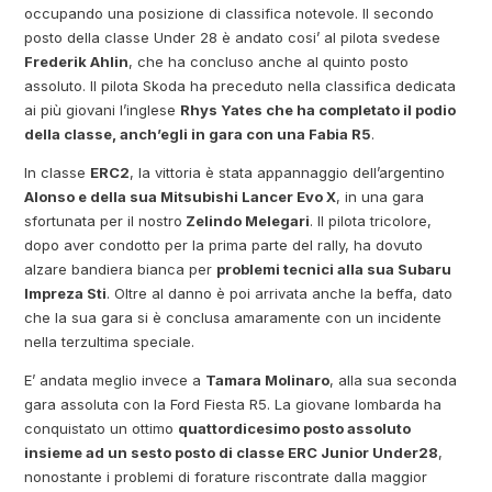
occupando una posizione di classifica notevole. Il secondo
posto della classe Under 28 è andato cosi’ al pilota svedese
Frederik Ahlin
, che ha concluso anche al quinto posto
assoluto. Il pilota Skoda ha preceduto nella classifica dedicata
ai più giovani l’inglese
Rhys Yates che ha completato il podio
della classe, anch’egli in gara con una Fabia R5
.
In classe
ERC2
, la vittoria è stata appannaggio dell’argentino
Alonso e della sua Mitsubishi Lancer Evo X
, in una gara
sfortunata per il nostro
Zelindo Melegari
. Il pilota tricolore,
dopo aver condotto per la prima parte del rally, ha dovuto
alzare bandiera bianca per
problemi tecnici alla sua Subaru
Impreza Sti
. Oltre al danno è poi arrivata anche la beffa, dato
che la sua gara si è conclusa amaramente con un incidente
nella terzultima speciale.
E’ andata meglio invece a
Tamara Molinaro
, alla sua seconda
gara assoluta con la Ford Fiesta R5. La giovane lombarda ha
conquistato un ottimo
quattordicesimo posto assoluto
insieme ad un sesto posto di classe ERC Junior Under28
,
nonostante i problemi di forature riscontrate dalla maggior