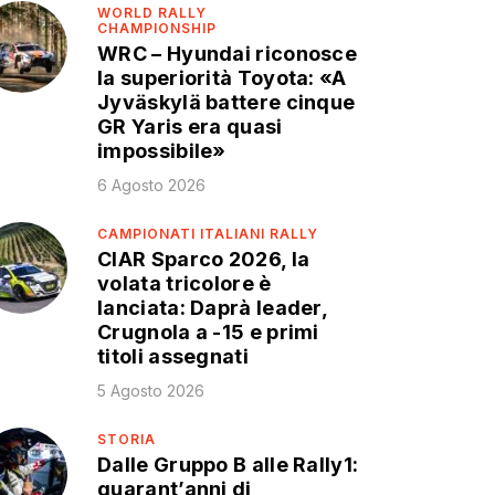
WORLD RALLY
CHAMPIONSHIP
WRC – Hyundai riconosce
la superiorità Toyota: «A
Jyväskylä battere cinque
GR Yaris era quasi
impossibile»
6 Agosto 2026
CAMPIONATI ITALIANI RALLY
CIAR Sparco 2026, la
volata tricolore è
lanciata: Daprà leader,
Crugnola a -15 e primi
titoli assegnati
5 Agosto 2026
STORIA
Dalle Gruppo B alle Rally1:
quarant’anni di