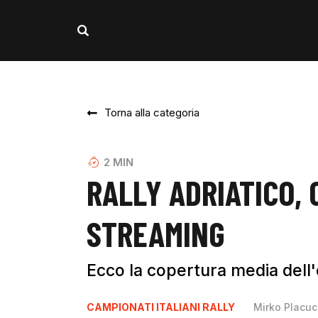
Torna alla categoria
2
MIN
RALLY ADRIATICO, 
STREAMING
Ecco la copertura media dell
CAMPIONATI ITALIANI RALLY
Mirko Placuc