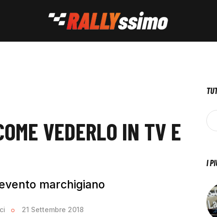
TUT
COME VEDERLO IN TV E
I P
'evento marchigiano
ci
21 Settembre 2018