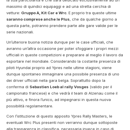
la sua particolarità è che sarà dedicato esclusivamente ad un
massimo di quindici equipaggi e ad una stretta cerchia di
vetture:
Gruppo A, Kit Car e Wrc
. E proprio tra queste ultime
saranno comprese anche le Plus
, che da qualche giorno a
questa parte, potranno prendere parte alle gare valide per le
serie nazionali.
Un’ulteriore buona notizia dunque per le case ufficiali, che
avranno un’altra occasione per poter sfoggiare i propri mezzi
ufficiali in queste competizioni e preparare al meglio il lavoro da
esportare nel mondiale. Considerando la costante presenza di
piloti Hyundai proprio ad Ypres nelle ultime stagioni, viene
dunque spontaneo immaginare una possibile presenza di uno
dei driver ufficiali nella gara belga. Soprattutto dopo la
conferma di
Sebastien Loeb al rally Vosges
(valido per il
campionato francese) e che vedrà il team di Alzenau come il
più attivo, e finora l’unico, ad impegnarsi in questa nuova
possibilità regolamentare.
Con l’istituzione di questo apposito Ypres Rally Masters, le
eventuali Wrc Plus presenti non verranno dunque sottoposte
alla trasparenza in classifica, necessaria invece in caso di