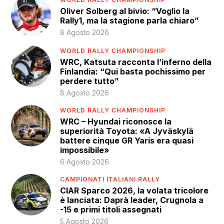
Oliver Solberg al bivio: “Voglio la
Rally1, ma la stagione parla chiaro”
8 Agosto 2026
WORLD RALLY CHAMPIONSHIP
WRC, Katsuta racconta l’inferno della
Finlandia: “Qui basta pochissimo per
perdere tutto”
8 Agosto 2026
WORLD RALLY CHAMPIONSHIP
WRC – Hyundai riconosce la
superiorità Toyota: «A Jyväskylä
battere cinque GR Yaris era quasi
impossibile»
6 Agosto 2026
CAMPIONATI ITALIANI RALLY
CIAR Sparco 2026, la volata tricolore
è lanciata: Daprà leader, Crugnola a
-15 e primi titoli assegnati
5 Agosto 2026