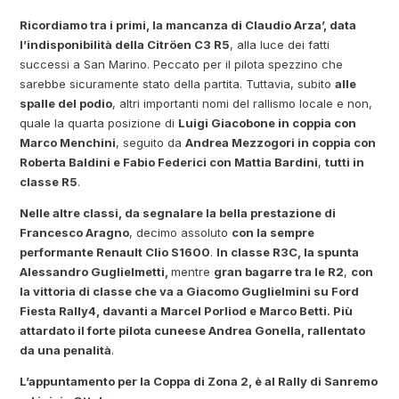
Ricordiamo tra i primi, la mancanza di Claudio Arza’, data
l’indisponibilità della Citröen C3 R5
, alla luce dei fatti
successi a San Marino. Peccato per il pilota spezzino che
sarebbe sicuramente stato della partita. Tuttavia, subito
alle
spalle del podio
, altri importanti nomi del rallismo locale e non,
quale la quarta posizione di
Luigi Giacobone in coppia con
Marco Menchini
, seguito da
Andrea Mezzogori in coppia con
Roberta Baldini e Fabio Federici con Mattia Bardini
,
tutti in
classe R5
.
Nelle altre classi, da segnalare la bella prestazione di
Francesco Aragno
, decimo assoluto
con la sempre
performante Renault Clio S1600
.
In classe R3C, la spunta
Alessandro Guglielmetti,
mentre
gran bagarre tra le R2
,
con
la vittoria di classe che va a Giacomo Guglielmini su Ford
Fiesta Rally4, davanti a Marcel Porliod e Marco Betti. Più
attardato il forte pilota cuneese Andrea Gonella, rallentato
da una penalità
.
L’appuntamento per la Coppa di Zona 2, è al Rally di Sanremo