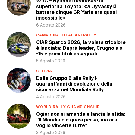
WRC – Hyundai riconosce la
superiorità Toyota: «A Jyväskylä
battere cinque GR Yaris era quasi
impossibile»
6 Agosto 2026
CAMPIONATI ITALIANI RALLY
CIAR Sparco 2026, la volata tricolore
è lanciata: Daprà leader, Crugnola a
-15 e primi titoli assegnati
5 Agosto 2026
STORIA
Dalle Gruppo B alle Rally1:
quarant’anni di evoluzione della
sicurezza nel Mondiale Rally
4 Agosto 2026
WORLD RALLY CHAMPIONSHIP
Ogier non si arrende e lancia la sfida:
“Il Mondiale è quasi perso, ma ora
voglio vincerle tutte”
3 Agosto 2026