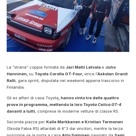
La “strana” coppia formata da
Jari Matti Latvala
e
Juho
Hanninen,
su
Toyota Corolla GT-Four,
vince l’
Askolan Granit
Ralli
, gara sprint, disputata nel weekend appena trascorso in
Finlandia.
Gli ex alfieri di casa Toyota
, hanno vinto tre delle quattro
prove in programma, mettendo la loro
Toyota Celica GT-4
davanti a tutti
, comprese le moderne vetture di classe R5.
Seconda piazza per
Kalle Markkanen e Kristian Termonen
(Skoda Fabia R5) attardati di 6″3 dai vincitori, mentre la terza
posizione se la porta a casa
Arto Soininen
navigato da
Sami