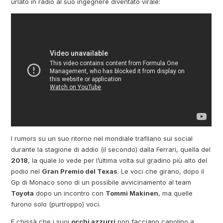
urlato in radio al suo ingegnere diventato virale:
I rumors su un suo ritorno nel mondiale trafilano sui social
durante la stagione di addio (il secondo) dalla Ferrari, quella del
2018
, la quale lo vede per l’ultima volta sul gradino più alto del
podio nel
Gran Premio del Texas
. Le voci che girano, dopo il
Gp di Monaco sono di un possibile avvicinamento al team
Toyota
dopo un incontro con
Tommi Makinen
, ma quelle
furono solo (purtroppo) voci.
E chissà che i suoi
occhi azzurri
non facciano capolino a