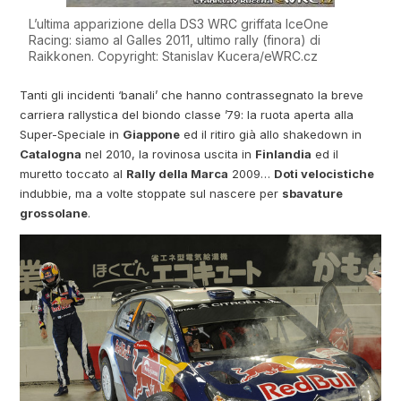
L’ultima apparizione della DS3 WRC griffata IceOne
Racing: siamo al Galles 2011, ultimo rally (finora) di
Raikkonen. Copyright: Stanislav Kucera/eWRC.cz
Tanti gli incidenti ‘banali’ che hanno contrassegnato la breve
carriera rallystica del biondo classe ’79: la ruota aperta alla
Super-Speciale in
Giappone
ed il ritiro già allo shakedown in
Catalogna
nel 2010, la rovinosa uscita in
Finlandia
ed il
muretto toccato al
Rally della Marca
2009…
Doti velocistiche
indubbie, ma a volte stoppate sul nascere per
sbavature
grossolane
.