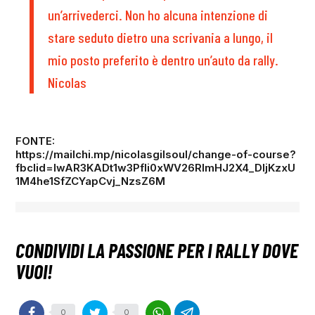
un’arrivederci. Non ho alcuna intenzione di
stare seduto dietro una scrivania a lungo, il
mio posto preferito è dentro un’auto da rally.
Nicolas
FONTE:
https://mailchi.mp/nicolasgilsoul/change-of-course?
fbclid=IwAR3KADt1w3PfIi0xWV26RlmHJ2X4_DljKzxU
1M4he1SfZCYapCvj_NzsZ6M
0
0