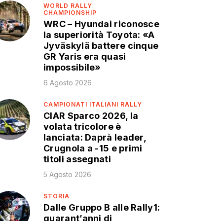
WORLD RALLY
CHAMPIONSHIP
WRC – Hyundai riconosce
la superiorità Toyota: «A
Jyväskylä battere cinque
GR Yaris era quasi
impossibile»
6 Agosto 2026
CAMPIONATI ITALIANI RALLY
CIAR Sparco 2026, la
volata tricolore è
lanciata: Daprà leader,
Crugnola a -15 e primi
titoli assegnati
5 Agosto 2026
STORIA
Dalle Gruppo B alle Rally1:
quarant’anni di