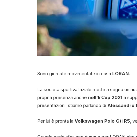
Sono giornate movimentate in casa
LORAN.
La società sportiva laziale mette a segno un n
propria presenza anche
nell’IrCup 2021
a supp
presentazioni, stiamo parlando di
Alessandro 
Per lui è pronta la
Volkswagen Polo Gti R5
, v
Grande soddisfazione dunque per LORAN che dop