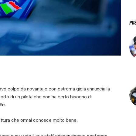
PO
uovo colpo da novanta e con estrema gioia annuncia la
orto di un pilota che non ha certo bisogno di
Re.
ettura che ormai conosce molto bene.
o aver visto il suo staff ridimensionato conferma