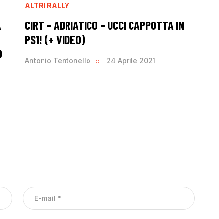
ALTRI RALLY
A
CIRT – ADRIATICO – UCCI CAPPOTTA IN
PS1! (+ VIDEO)
O
Antonio Tentonello
24 Aprile 2021