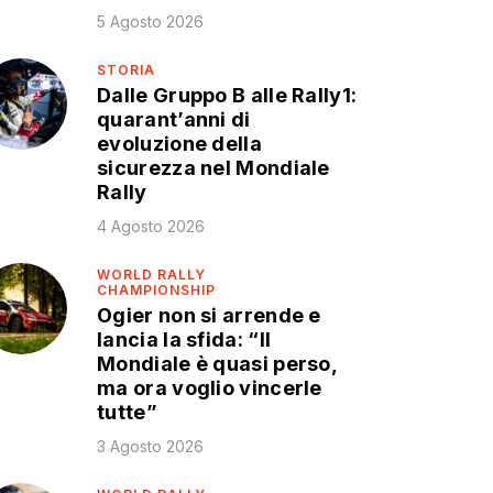
5 Agosto 2026
STORIA
Dalle Gruppo B alle Rally1:
quarant’anni di
evoluzione della
sicurezza nel Mondiale
Rally
4 Agosto 2026
WORLD RALLY
CHAMPIONSHIP
Ogier non si arrende e
lancia la sfida: “Il
Mondiale è quasi perso,
ma ora voglio vincerle
tutte”
3 Agosto 2026