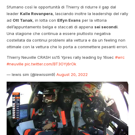
Sfumano così le opportunità di Thierry di ridurre il gap dal
leader
Kalle Rovanpera
, lasciando inoltre la leadership del rally
ad
Ott Tanak
, in lotta con
Elfyn Evans
per la vittoria
dell’appuntamento belga e staccati di appena
sei secondi
.
Una stagione che continua a essere piuttosto negativa
costellata da continui problemi alla vettura e da un feeling non
ottimale con la vettura che lo porta a commettere pesanti errori.
Thierry Neuville CRASH ss15 Ypres rally leading by 16sec
#wrc
#neuville
pic.twitter.com/BT3OYj6rOk
— lewis sim (@lewissim9)
August 20, 2022