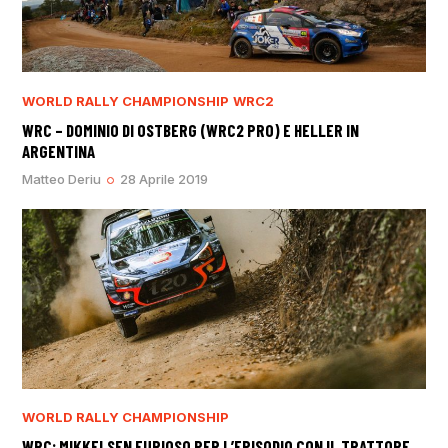
WORLD RALLY CHAMPIONSHIP
WRC2
WRC – DOMINIO DI OSTBERG (WRC2 PRO) E HELLER IN
ARGENTINA
Matteo Deriu
28 Aprile 2019
WORLD RALLY CHAMPIONSHIP
WRC: MIKKELSEN FURIOSO PER L’EPISODIO CON IL TRATTORE