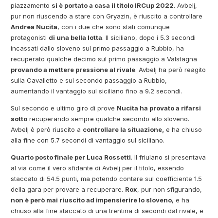
piazzamento
si è portato a casa il titolo IRCup 2022
. Avbelj,
pur non riuscendo a stare con Gryazin, è riuscito a controllare
Andrea Nucita
, con i due che sono stati comunque
protagonisti
di una bella lotta
. Il siciliano, dopo i 5.3 secondi
incassati dallo sloveno sul primo passaggio a Rubbio, ha
recuperato qualche decimo sul primo passaggio a Valstagna
provando a mettere pressione al rivale
. Avbelj ha però reagito
sulla Cavalletto e sul secondo passaggio a Rubbio,
aumentando il vantaggio sul siciliano fino a 9.2 secondi.
Sul secondo e ultimo giro di prove
Nucita ha provato a rifarsi
sotto
recuperando sempre qualche secondo allo sloveno.
Avbelj è però riuscito a
controllare la situazione,
e ha chiuso
alla fine con 5.7 secondi di vantaggio sul siciliano.
Quarto posto finale per Luca Rossetti
. Il friulano si presentava
al via come il vero sfidante di Avbelj per il titolo, essendo
staccato di 54.5 punti, ma potendo contare sul coefficiente 1.5
della gara per provare a recuperare.
Rox
, pur non sfigurando,
non è però mai riuscito ad impensierire lo sloveno
, e ha
chiuso alla fine staccato di una trentina di secondi dal rivale, e