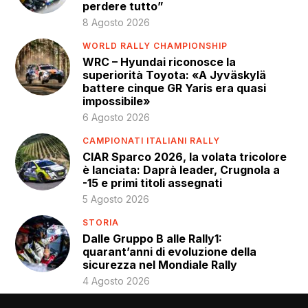
perdere tutto”
8 Agosto 2026
WORLD RALLY CHAMPIONSHIP
WRC – Hyundai riconosce la
superiorità Toyota: «A Jyväskylä
battere cinque GR Yaris era quasi
impossibile»
6 Agosto 2026
CAMPIONATI ITALIANI RALLY
CIAR Sparco 2026, la volata tricolore
è lanciata: Daprà leader, Crugnola a
-15 e primi titoli assegnati
5 Agosto 2026
STORIA
Dalle Gruppo B alle Rally1:
quarant’anni di evoluzione della
sicurezza nel Mondiale Rally
4 Agosto 2026