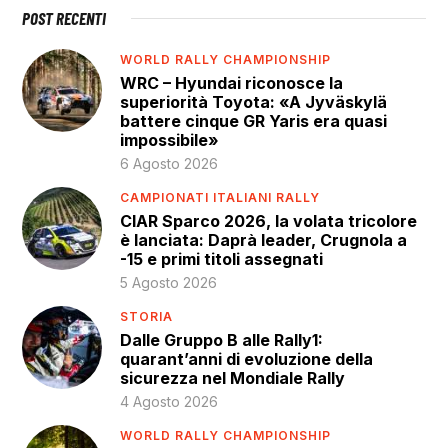
POST RECENTI
WORLD RALLY CHAMPIONSHIP
WRC – Hyundai riconosce la
superiorità Toyota: «A Jyväskylä
battere cinque GR Yaris era quasi
impossibile»
6 Agosto 2026
CAMPIONATI ITALIANI RALLY
CIAR Sparco 2026, la volata tricolore
è lanciata: Daprà leader, Crugnola a
-15 e primi titoli assegnati
5 Agosto 2026
STORIA
Dalle Gruppo B alle Rally1:
quarant’anni di evoluzione della
sicurezza nel Mondiale Rally
4 Agosto 2026
WORLD RALLY CHAMPIONSHIP