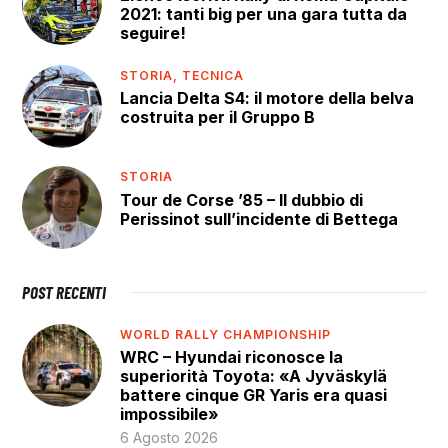
2021: tanti big per una gara tutta da
seguire!
STORIA,
TECNICA
Lancia Delta S4: il motore della belva
costruita per il Gruppo B
STORIA
Tour de Corse ’85 – Il dubbio di
Perissinot sull’incidente di Bettega
POST RECENTI
WORLD RALLY CHAMPIONSHIP
WRC – Hyundai riconosce la
superiorità Toyota: «A Jyväskylä
battere cinque GR Yaris era quasi
impossibile»
6 Agosto 2026