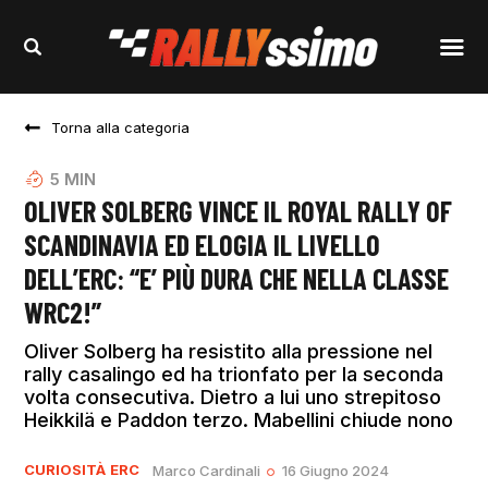
Torna alla categoria
5
MIN
OLIVER SOLBERG VINCE IL ROYAL RALLY OF
SCANDINAVIA ED ELOGIA IL LIVELLO
DELL’ERC: “E’ PIÙ DURA CHE NELLA CLASSE
WRC2!”
Oliver Solberg ha resistito alla pressione nel
rally casalingo ed ha trionfato per la seconda
volta consecutiva. Dietro a lui uno strepitoso
Heikkilä e Paddon terzo. Mabellini chiude nono
CURIOSITÀ
ERC
Marco Cardinali
16 Giugno 2024