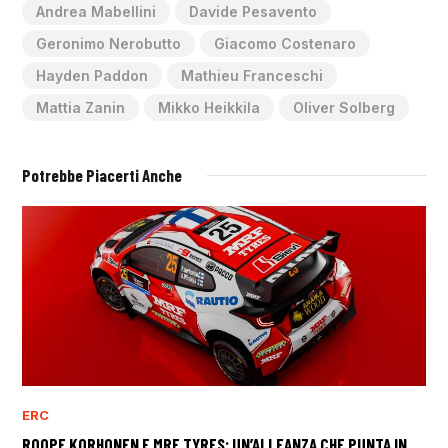
Andrea Mabellini
Davide Pesavento
Geronimo Nerobutto
Giacomo Costenaro
Hayden Paddon
Mathieu Franceschi
Mattia Zanin
Mikko Heikkila
Oliver Solberg
Potrebbe Piacerti Anche
ERC
ROOPE KORHONEN E MRF TYRES: UN’ALLEANZA CHE PUNTA IN