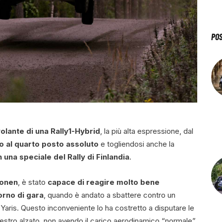
PO
volante di una Rally1-Hybrid
, la più alta espressione, dal
 al quarto posto assoluto
e togliendosi anche la
 una speciale del Rally di Finlandia
.
konen
, è stato
capace di reagire molto bene
orno di gara
, quando è andato a sbattere contro un
Yaris. Questo inconveniente lo ha costretto a disputare le
 destro alzato, non avendo il carico aerodinamico “normale”