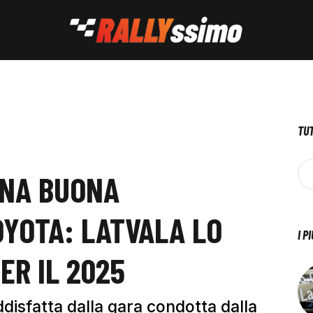
TUT
UNA BUONA
OYOTA: LATVALA LO
I P
ER IL 2025
disfatta dalla gara condotta dalla