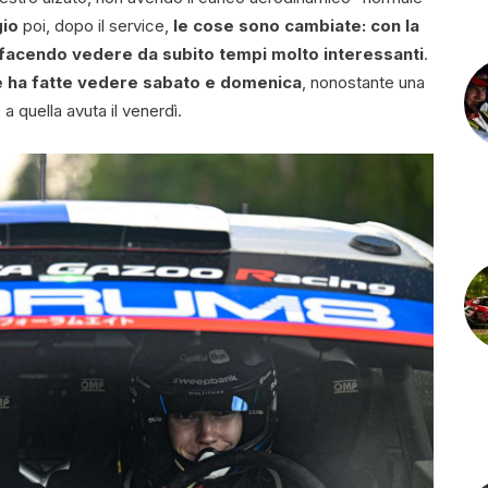
gio
poi, dopo il service,
le cose sono cambiate: con la
, facendo vedere da subito tempi molto interessanti
.
le ha fatte vedere sabato e domenica
, nonostante una
a quella avuta il venerdì.