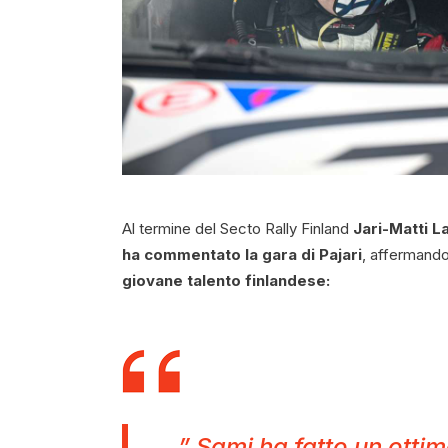
Al termine del Secto Rally Finland
Jari-Matti L
ha commentato la gara di Pajari
, affermand
giovane talento finlandese:
” Sami ha fatto un ottim