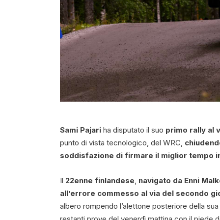
Sami Pajari
ha disputato il suo
primo rally al 
punto di vista tecnologico, del WRC,
chiudendo
soddisfazione di firmare il miglior tempo in
Il
22enne finlandese
,
navigato da Enni Mal
all’errore commesso al via del secondo gi
albero rompendo l’alettone posteriore della sua 
restanti prove del venerdì mattina con il piede