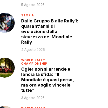
5 Agosto 2026
STORIA
Dalle Gruppo B alle Rally1:
quarant’anni di
evoluzione della
sicurezza nel Mondiale
Rally
4 Agosto 2026
WORLD RALLY
CHAMPIONSHIP
Ogier non si arrende e
lancia la sfida: “Il
Mondiale è quasi perso,
ma ora voglio vincerle
tutte”
3 Agosto 2026