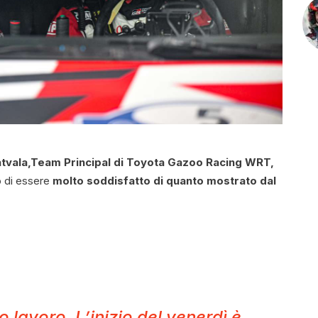
atvala,Team Principal di Toyota Gazoo Racing WRT,
o di essere
molto soddisfatto di quanto mostrato dal
o lavoro. L’inizio del venerdì è