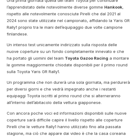
Una prima giornata quella del team Toyota per continuare
l’apprendistato delle notevolmente diverse gomme
Hankook
,
rispetto alle notevolmente conosciute Pirelli che dal 2021 al
2024 sono state utilizzate nel campionato, affidando la Yaris GR
Rally1 proprio tra le mani dell’equipaggio due volte campione
finlandese.
Un intenso test unicamente indirizzato sulla risposta delle
nuove coperture su un fondo completamente innevato e che
ha portato gli uomini del team
Toyota Gazoo Racing
a montare
le gomme maggiormente chiodate disponibili per il primo round
sulla Toyota Yaris GR Rally1.
Un programma che non durerà una sola giornata, ma perdurerà
per diversi giorni e che vedrà impegnato anche i restanti
equipaggi Toyota iscritti al primo round che si alterneranno
all’interno dell’abitacolo della vettura giapponese.
Con ancora poche voci ed informazioni disponibili sulle nuove
coperture sarà difficile capire il livello rispetto alle coperture
Pirelli che le vetture Rally1 hanno utilizzato fino alla passata
stagione, ma ciò che appare dai video è che la casa coreana