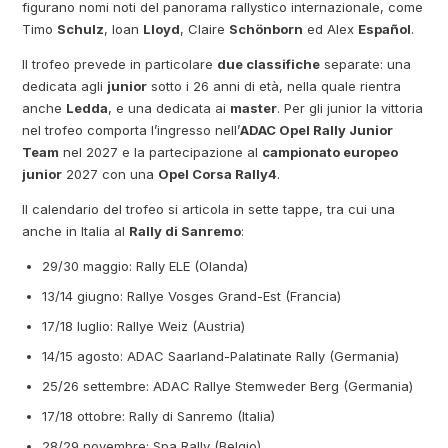
figurano nomi noti del panorama rallystico internazionale, come
Timo
Schulz
, Ioan
Lloyd
, Claire
Schönborn
ed Alex
Español
.
Il trofeo prevede in particolare
due classifiche
separate: una
dedicata agli
junior
sotto i 26 anni di età, nella quale rientra
anche
Ledda
, e una dedicata ai
master
. Per gli junior la vittoria
nel trofeo comporta l’ingresso nell’
ADAC Opel Rally Junior
Team
nel 2027 e la partecipazione al
campionato europeo
junior
2027 con una
Opel Corsa Rally4
.
Il calendario del trofeo si articola in sette tappe, tra cui una
anche in Italia al
Rally di Sanremo
:
29/30 maggio: Rally ELE (Olanda)
13/14 giugno: Rallye Vosges Grand-Est (Francia)
17/18 luglio: Rallye Weiz (Austria)
14/15 agosto: ADAC Saarland-Palatinate Rally (Germania)
25/26 settembre: ADAC Rallye Stemweder Berg (Germania)
17/18 ottobre: Rally di Sanremo (Italia)
28/29 novembre: Spa Rally (Belgio)