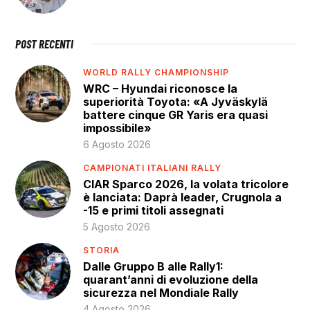
POST RECENTI
WORLD RALLY CHAMPIONSHIP
WRC – Hyundai riconosce la
superiorità Toyota: «A Jyväskylä
battere cinque GR Yaris era quasi
impossibile»
6 Agosto 2026
CAMPIONATI ITALIANI RALLY
CIAR Sparco 2026, la volata tricolore
è lanciata: Daprà leader, Crugnola a
-15 e primi titoli assegnati
5 Agosto 2026
STORIA
Dalle Gruppo B alle Rally1:
quarant’anni di evoluzione della
sicurezza nel Mondiale Rally
4 Agosto 2026