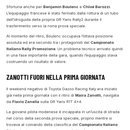
Sfortuna anche per
Benjamin Boulenc
e
Chloé Barozzi
.
L’equipaggio francese è stato fermato dalla rottura di un tubo
dell’idroguida della propria GR Yaris Rally2 durante il
trasferimento verso la nona prova speciale.
Al momento del ritiro, Boulenc occupava l’ottava posizione
assoluta ed era secondo tra i protagonisti del
Campionato
Italiano Rally Promozione
. Un problema tecnico arrivato quindi
in una fase importante della gara, quando l’equipaggio stava
costruendo un risultato di valore.
ZANOTTI FUORI NELLA PRIMA GIORNATA
Il weekend negativo di Toyota Gazoo Racing Italy era iniziato
già nella prima giornata con il ritiro di
Maira Zanotti
, navigata
da
Flavio Zanella
sulla GR Yaris R1T 4×4.
La giovane pilota modenese è incappata in un’uscita di strada
nel corso della seconda prova speciale, proprio mentre si
trovava al comando della classifica del
Campionato Italiano