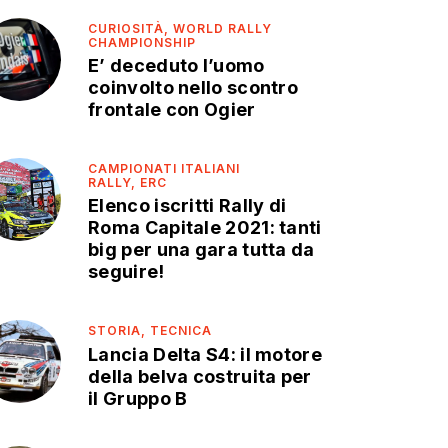
CURIOSITÀ,
WORLD RALLY
CHAMPIONSHIP
E’ deceduto l’uomo
coinvolto nello scontro
frontale con Ogier
CAMPIONATI ITALIANI
RALLY,
ERC
Elenco iscritti Rally di
Roma Capitale 2021: tanti
big per una gara tutta da
seguire!
STORIA,
TECNICA
Lancia Delta S4: il motore
della belva costruita per
il Gruppo B