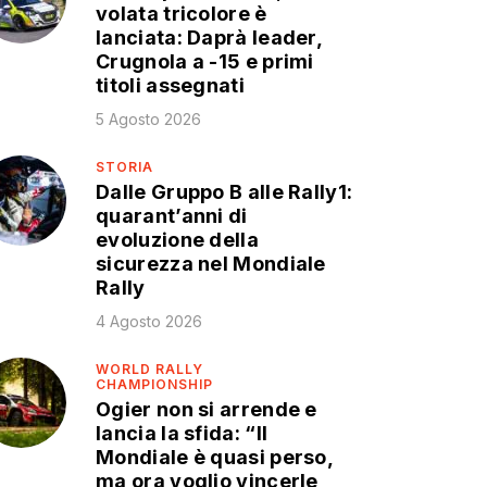
volata tricolore è
lanciata: Daprà leader,
Crugnola a -15 e primi
titoli assegnati
5 Agosto 2026
STORIA
Dalle Gruppo B alle Rally1:
quarant’anni di
evoluzione della
sicurezza nel Mondiale
Rally
4 Agosto 2026
WORLD RALLY
CHAMPIONSHIP
Ogier non si arrende e
lancia la sfida: “Il
Mondiale è quasi perso,
ma ora voglio vincerle