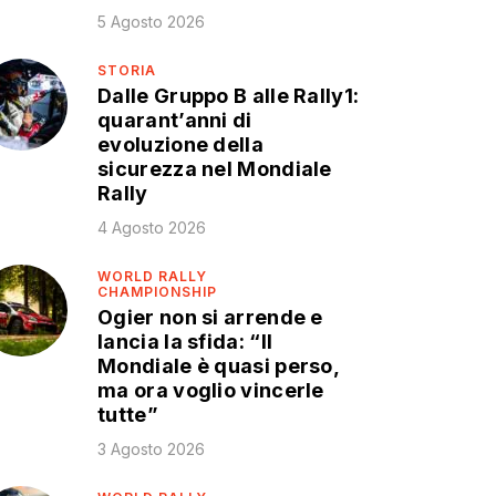
5 Agosto 2026
STORIA
Dalle Gruppo B alle Rally1:
quarant’anni di
evoluzione della
sicurezza nel Mondiale
Rally
4 Agosto 2026
WORLD RALLY
CHAMPIONSHIP
Ogier non si arrende e
lancia la sfida: “Il
Mondiale è quasi perso,
ma ora voglio vincerle
tutte”
3 Agosto 2026