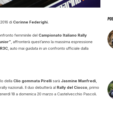
PO
a 2016 di
Corinne Federighi
.
onfronto femminile del
Campionato Italiano Rally
unior”
, affronterà quest’anno la massima espressione
 R3C
, auto mai guidata in un confronto ufficiale dalla
lo della
Clio gommata Pirelli
sarà
Jasmine Manfredi
,
ally nazionali. Il duo debutterà al
Rally del Ciocco
, primo
nerdì 18 a domenica 20 marzo a Castelvecchio Pascoli.