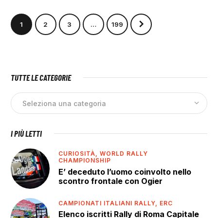
1
2
3
>
…
199
TUTTE LE CATEGORIE
I PIÙ LETTI
CURIOSITÀ,
WORLD RALLY
CHAMPIONSHIP
E’ deceduto l’uomo coinvolto nello
scontro frontale con Ogier
CAMPIONATI ITALIANI RALLY,
ERC
Elenco iscritti Rally di Roma Capitale