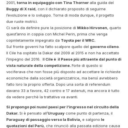
2001,
torna in equipaggio con Tina Thorner
alla guida del
Buggy di X raid
, con il dichiarato proposito di seguirne
l’evoluzione e lo sviluppo. Torna di moda dunque, il progetto
due ruote motrici.
Ci sarà da definire pure la posizione di
Mikko Hirvonen
, quarto
quest’anno in coppia con Michel Perin, prima che venga
copmletamente impegnato da
Toyota per il WRC.
Sul fronte governi ha fatto scalpore quello del
governo cileno
.
Il Cile ha ospitato la Dakar dal 2009 al 2015 e non ha accettato
l’impegno del 2016. I
l Cile è il Paese più attraente dal punto di
vista naturale della competizione.
Forte di questo si
vociferava che non fosse più disposto ad accettare le richieste
economiche dalla società organizzatrice, ma bensì avrebbero
fatto loro la proprio offerta. Dopo una sorta di referendum
davano 33 a favore, 42 contro e 17 astenuti, ma ancora è tutto
da vedere perchè la trattativa va avanti.
Si propongo poi nuovi paesi per l’ingresso nel circuito della
Dakar.
Si è pensato all’
Uruguay
come punto di partenza, il
Paraguay di passaggio verso la Bolivia,
e salgono
le
quotazioni del Perù
, che rinunciò alla passata edizione causa