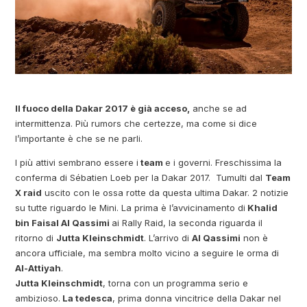
Il fuoco della Dakar 2017 è già acceso,
anche se ad
intermittenza. Più rumors che certezze, ma come si dice
l’importante è che se ne parli.
I più attivi sembrano essere i
team
e i governi. Freschissima la
conferma di Sébatien Loeb per la Dakar 2017. Tumulti dal
Team
X raid
uscito con le ossa rotte da questa ultima Dakar. 2 notizie
su tutte riguardo le Mini. La prima è l’avvicinamento di
Khalid
bin Faisal Al Qassimi
ai Rally Raid, la seconda riguarda il
ritorno di
Jutta Kleinschmidt
. L’arrivo di
Al Qassimi
non è
ancora ufficiale, ma sembra molto vicino a seguire le orma di
Al-Attiyah
.
Jutta Kleinschmidt
, torna con un programma serio e
ambizioso.
La tedesca
, prima donna vincitrice della Dakar nel