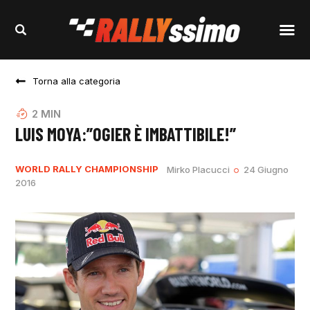
Torna alla categoria
2
MIN
LUIS MOYA:”OGIER È IMBATTIBILE!”
WORLD RALLY CHAMPIONSHIP
Mirko Placucci
24 Giugno
2016