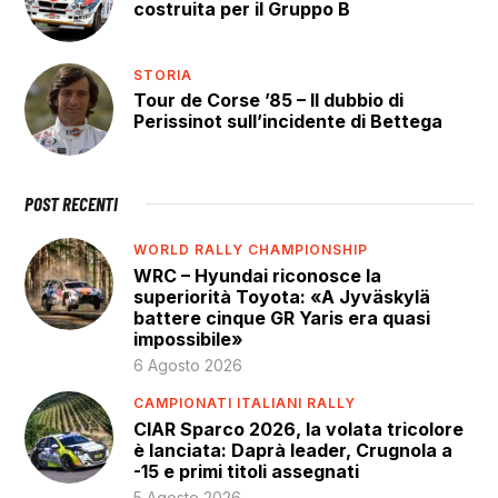
costruita per il Gruppo B
STORIA
Tour de Corse ’85 – Il dubbio di
Perissinot sull’incidente di Bettega
POST RECENTI
WORLD RALLY CHAMPIONSHIP
WRC – Hyundai riconosce la
superiorità Toyota: «A Jyväskylä
battere cinque GR Yaris era quasi
impossibile»
6 Agosto 2026
CAMPIONATI ITALIANI RALLY
CIAR Sparco 2026, la volata tricolore
è lanciata: Daprà leader, Crugnola a
-15 e primi titoli assegnati
5 Agosto 2026