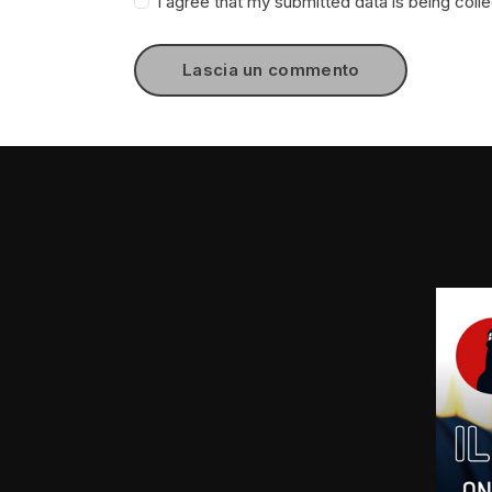
I agree that my submitted data is being coll