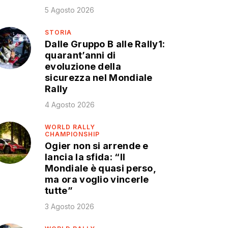
5 Agosto 2026
STORIA
Dalle Gruppo B alle Rally1:
quarant’anni di
evoluzione della
sicurezza nel Mondiale
Rally
4 Agosto 2026
WORLD RALLY
CHAMPIONSHIP
Ogier non si arrende e
lancia la sfida: “Il
Mondiale è quasi perso,
ma ora voglio vincerle
tutte”
3 Agosto 2026