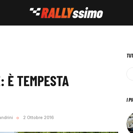
TUT
E: È TEMPESTA
I P
andrini
2 Ottobre 2016