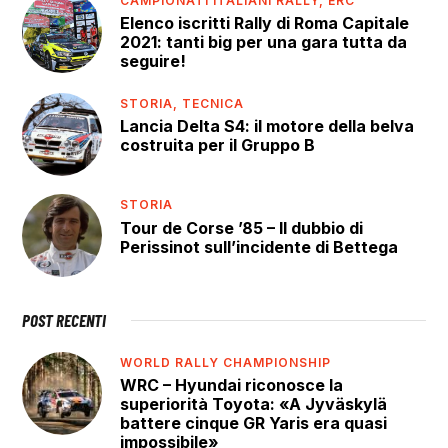
CAMPIONATI ITALIANI RALLY,
ERC
Elenco iscritti Rally di Roma Capitale
2021: tanti big per una gara tutta da
seguire!
STORIA,
TECNICA
Lancia Delta S4: il motore della belva
costruita per il Gruppo B
STORIA
Tour de Corse ’85 – Il dubbio di
Perissinot sull’incidente di Bettega
POST RECENTI
WORLD RALLY CHAMPIONSHIP
WRC – Hyundai riconosce la
superiorità Toyota: «A Jyväskylä
battere cinque GR Yaris era quasi
impossibile»