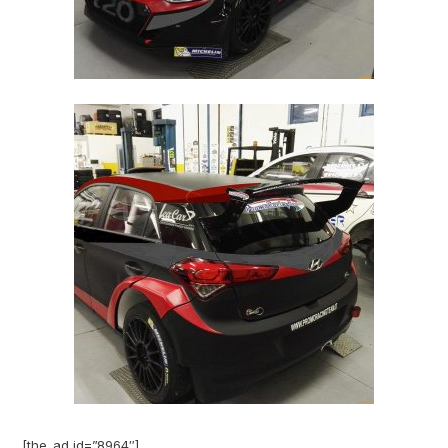
[the_ad id=”8964″]