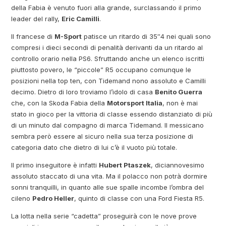
della Fabia è venuto fuori alla grande, surclassando il primo
leader del rally,
Eric Camilli
.
Il francese di
M-Sport
patisce un ritardo di 35″4 nei quali sono
compresi i dieci secondi di penalità derivanti da un ritardo al
controllo orario nella PS6. Sfruttando anche un elenco iscritti
piuttosto povero, le “piccole” R5 occupano comunque le
posizioni nella top ten, con Tidemand nono assoluto e Camilli
decimo. Dietro di loro troviamo l’idolo di casa
Benito Guerra
che, con la Skoda Fabia della
Motorsport Italia
, non è mai
stato in gioco per la vittoria di classe essendo distanziato di più
di un minuto dal compagno di marca Tidemand. Il messicano
sembra però essere al sicuro nella sua terza posizione di
categoria dato che dietro di lui c’è il vuoto più totale.
Il primo inseguitore è infatti
Hubert Ptaszek
, diciannovesimo
assoluto staccato di una vita. Ma il polacco non potrà dormire
sonni tranquilli, in quanto alle sue spalle incombe l’ombra del
cileno
Pedro Heller
, quinto di classe con una Ford Fiesta R5.
La lotta nella serie “cadetta” proseguirà con le nove prove