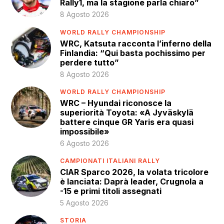
Rally1, ma la stagione parla chiaro”
8 Agosto 2026
WORLD RALLY CHAMPIONSHIP
WRC, Katsuta racconta l’inferno della
Finlandia: “Qui basta pochissimo per
perdere tutto”
8 Agosto 2026
WORLD RALLY CHAMPIONSHIP
WRC – Hyundai riconosce la
superiorità Toyota: «A Jyväskylä
battere cinque GR Yaris era quasi
impossibile»
6 Agosto 2026
CAMPIONATI ITALIANI RALLY
CIAR Sparco 2026, la volata tricolore
è lanciata: Daprà leader, Crugnola a
-15 e primi titoli assegnati
5 Agosto 2026
STORIA