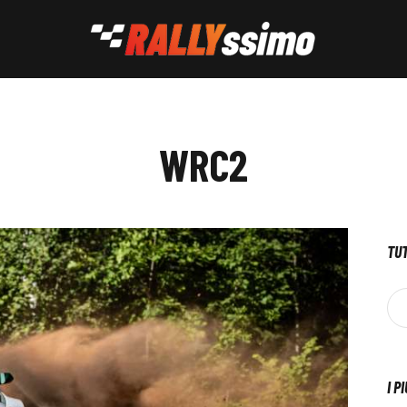
WRC2
TUT
I P