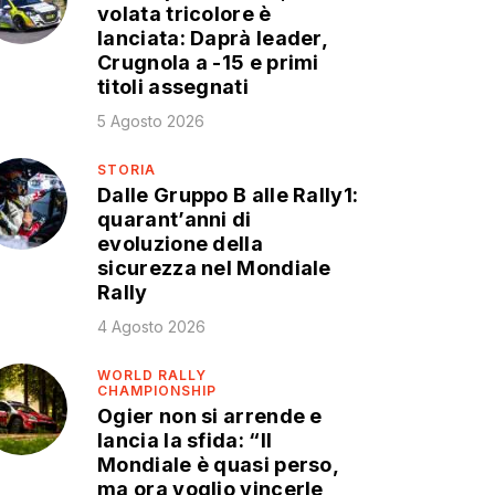
volata tricolore è
lanciata: Daprà leader,
Crugnola a -15 e primi
titoli assegnati
5 Agosto 2026
STORIA
Dalle Gruppo B alle Rally1:
quarant’anni di
evoluzione della
sicurezza nel Mondiale
Rally
4 Agosto 2026
WORLD RALLY
CHAMPIONSHIP
Ogier non si arrende e
lancia la sfida: “Il
Mondiale è quasi perso,
ma ora voglio vincerle