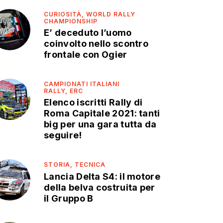
CURIOSITÀ,
WORLD RALLY
CHAMPIONSHIP
E’ deceduto l’uomo
coinvolto nello scontro
frontale con Ogier
CAMPIONATI ITALIANI
RALLY,
ERC
Elenco iscritti Rally di
Roma Capitale 2021: tanti
big per una gara tutta da
seguire!
STORIA,
TECNICA
Lancia Delta S4: il motore
della belva costruita per
il Gruppo B