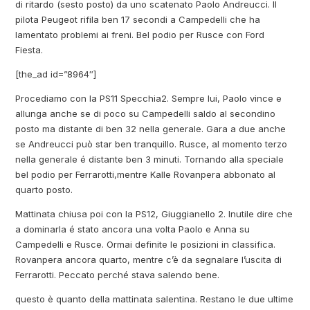
di ritardo (sesto posto) da uno scatenato Paolo Andreucci. Il
pilota Peugeot rifila ben 17 secondi a Campedelli che ha
lamentato problemi ai freni. Bel podio per Rusce con Ford
Fiesta.
[the_ad id=”8964″]
Procediamo con la PS11 Specchia2. Sempre lui, Paolo vince e
allunga anche se di poco su Campedelli saldo al secondino
posto ma distante di ben 32 nella generale. Gara a due anche
se Andreucci può star ben tranquillo. Rusce, al momento terzo
nella generale é distante ben 3 minuti. Tornando alla speciale
bel podio per Ferrarotti,mentre Kalle Rovanpera abbonato al
quarto posto.
Mattinata chiusa poi con la PS12, Giuggianello 2. Inutile dire che
a dominarla é stato ancora una volta Paolo e Anna su
Campedelli e Rusce. Ormai definite le posizioni in classifica.
Rovanpera ancora quarto, mentre c’è da segnalare l’uscita di
Ferrarotti. Peccato perché stava salendo bene.
questo è quanto della mattinata salentina. Restano le due ultime