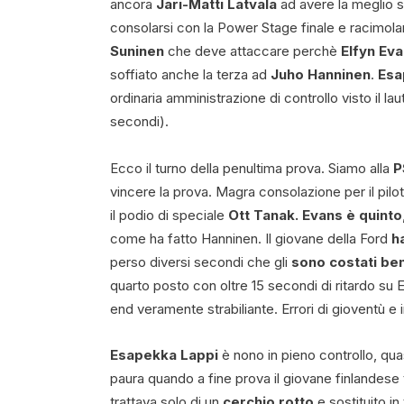
ancora
Jari-Matti Latvala
ad avere la meglio su 
consolarsi con la Power Stage finale e racimolar
Suninen
che deve attaccare perchè
Elfyn Ev
soffiato anche la terza ad
Juho Hanninen
.
Esa
ordinaria amministrazione di controllo visto il l
secondi).
Ecco il turno della penultima prova. Siamo alla
P
vincere la prova. Magra consolazione per il pilota
il podio di speciale
Ott Tanak. Evans è quinto
come ha fatto Hanninen. Il giovane della Ford
h
perso diversi secondi che gli
sono costati ben
quarto posto con oltre 15 secondi di ritardo s
end veramente strabiliante. Errori di gioventù e 
Esapekka Lappi
è nono in pieno controllo, qua
paura quando a fine prova il giovane finlandes
trattava solo di un
cerchio rotto
e sostituito in