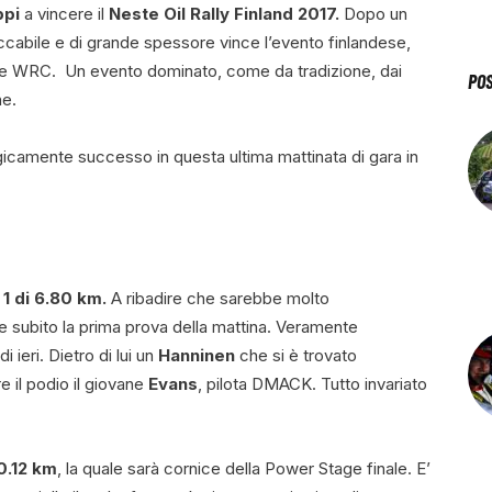
ppi
a vincere il
Neste Oil Rally Finland 2017.
Dopo un
ccabile e di grande spessore vince l’evento finlandese,
le WRC. Un evento dominato, come da tradizione, dai
PO
ne.
camente successo in questa ultima mattinata di gara in
1 di 6.80 km.
A ribadire che sarebbe molto
e subito la prima prova della mattina. Veramente
 ieri. Dietro di lui un
Hanninen
che si è trovato
 il podio il giovane
Evans
, pilota DMACK. Tutto invariato
10.12 km
, la quale sarà cornice della Power Stage finale. E’