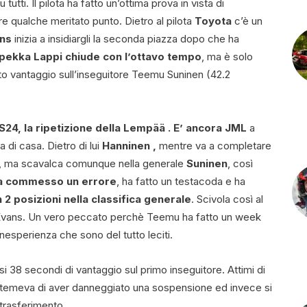
tutti. Il pilota ha fatto un’ottima prova in vista di
e qualche meritato punto. Dietro al pilota
Toyota
c’è un
ans
inizia a insidiargli la seconda piazza dopo che ha
pekka Lappi chiude con l’ottavo tempo
, ma è solo
auto vantaggio sull’inseguitore Teemu Suninen (42.2
S24, la ripetizione della Lempää . E’ ancora JML
a
 di casa. Dietro di lui
Hanninen ,
mentre va a completare
, ma scavalca comunque nella generale
Suninen
, così
a commesso un errore
, ha fatto un testacoda e ha
 2 posizioni nella classifica generale
. Scivola così al
u Evans. Un vero peccato perchè Teemu ha fatto un week
inesperienza che sono del tutto leciti.
si 38 secondi di vantaggio sul primo inseguitore. Attimi di
e temeva di aver danneggiato una sospensione ed invece si
 trasferimento.