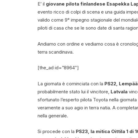
E’ il
giovane pilota finlandese Esapekka La
evento ricco di colpi di scena e una guida impe
valido come 9° impegno stagionale del mondia
piloti di casa che se le sono date di santa ragio
Andiamo con ordine e vediamo cosa è cronologi
terra scandinava.
[the_ad id=”8964″]
La giornata è cominciata con la
PS22, Lempää 
probabilmente stato lui il vincitore,
Latvala
vinc
sfortunato l’esperto pilota Toyota nella giornata di
veramente a suo agio in terra natia. A completare
nella generale.
Si procede con la
PS23, la mitica Oittila 1 di 