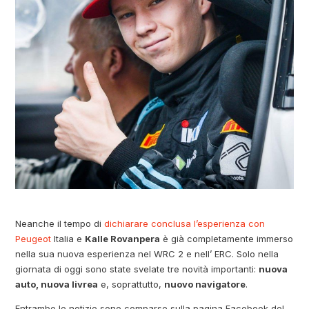
Neanche il tempo di
dichiarare conclusa l’esperienza con
Peugeot
Italia e
Kalle Rovanpera
è già completamente immerso
nella sua nuova esperienza nel WRC 2 e nell’ ERC. Solo nella
giornata di oggi sono state svelate tre novità importanti:
nuova
auto, nuova livrea
e, soprattutto,
nuovo navigatore
.
Entrambe le notizie sono comparse sulla pagina Facebook del