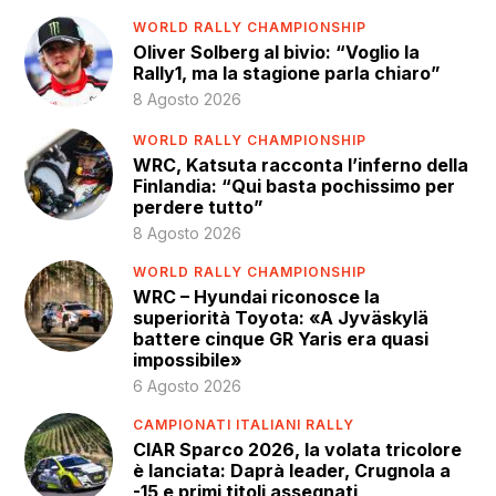
WORLD RALLY CHAMPIONSHIP
Oliver Solberg al bivio: “Voglio la
Rally1, ma la stagione parla chiaro”
8 Agosto 2026
WORLD RALLY CHAMPIONSHIP
WRC, Katsuta racconta l’inferno della
Finlandia: “Qui basta pochissimo per
perdere tutto”
8 Agosto 2026
WORLD RALLY CHAMPIONSHIP
WRC – Hyundai riconosce la
superiorità Toyota: «A Jyväskylä
battere cinque GR Yaris era quasi
impossibile»
6 Agosto 2026
CAMPIONATI ITALIANI RALLY
CIAR Sparco 2026, la volata tricolore
è lanciata: Daprà leader, Crugnola a
-15 e primi titoli assegnati