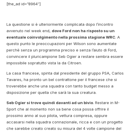
[the_ad id=”8964″]
La questione si è ulteriormente complicata dopo l’incontro
avvenuto nel week end,
dove Ford non ha risposto su un
eventuale coinvolgimento nella prossima stagione WRC
. A
questo punto le preoccupazioni per Wilson sono aumentate
perchè senza un programma preciso e senza l’aiuto di Ford,
convincere il pluricampione Seb Ogier a restare sembra essere
impossibile sopratutto vista la da Citroen.
La casa francese, spinta dal presidente del gruppo PSA, Carlos
Tavares, ha pronto un bel contrattone per il francese che si
troverebbe anche una squadra con tanto budget messo a
disposizione per quella che sarà la sua creatura.
Seb Ogier si trove quindi davanti ad un bivio
. Restare in M-
Sport che al momento non sa bene cosa possa offrire il
prossimo anno al suo pilota, vettura compresa, oppure
accasarsi nella squadra connazionale, ricca e con un progetto
che sarebbe creato creato su misura del 4 volte campione del