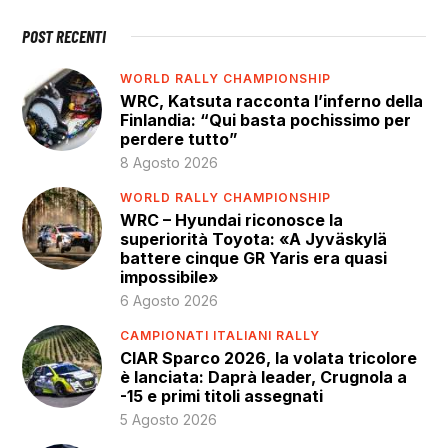
POST RECENTI
WORLD RALLY CHAMPIONSHIP
WRC, Katsuta racconta l’inferno della
Finlandia: “Qui basta pochissimo per
perdere tutto”
8 Agosto 2026
WORLD RALLY CHAMPIONSHIP
WRC – Hyundai riconosce la
superiorità Toyota: «A Jyväskylä
battere cinque GR Yaris era quasi
impossibile»
6 Agosto 2026
CAMPIONATI ITALIANI RALLY
CIAR Sparco 2026, la volata tricolore
è lanciata: Daprà leader, Crugnola a
-15 e primi titoli assegnati
5 Agosto 2026