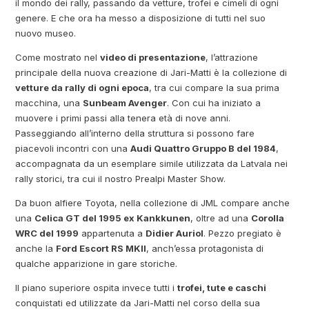
il mondo dei rally, passando da vetture, trofei e cimeli di ogni
genere. E che ora ha messo a disposizione di tutti nel suo
nuovo museo.
Come mostrato nel
video di presentazione
, l’attrazione
principale della nuova creazione di Jari-Matti è la collezione di
vetture da rally di ogni epoca
, tra cui compare la sua prima
macchina, una
Sunbeam Avenger
. Con cui ha iniziato a
muovere i primi passi alla tenera età di nove anni.
Passeggiando all’interno della struttura si possono fare
piacevoli incontri con una
Audi Quattro Gruppo B del 1984
,
accompagnata da un esemplare simile utilizzata da Latvala nei
rally storici, tra cui il nostro Prealpi Master Show.
Da buon alfiere Toyota, nella collezione di JML compare anche
una
Celica GT del 1995 ex Kankkunen
, oltre ad una
Corolla
WRC del 1999
appartenuta a
Didier Auriol
. Pezzo pregiato è
anche la
Ford Escort RS MKII
, anch’essa protagonista di
qualche apparizione in gare storiche.
Il piano superiore ospita invece tutti i
trofei, tute e caschi
conquistati ed utilizzate da Jari-Matti nel corso della sua