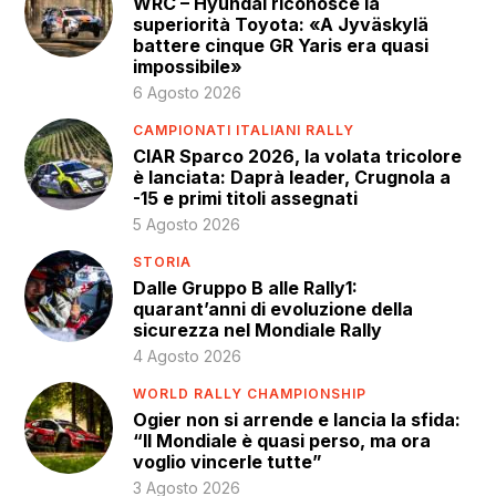
WRC – Hyundai riconosce la
superiorità Toyota: «A Jyväskylä
battere cinque GR Yaris era quasi
impossibile»
6 Agosto 2026
CAMPIONATI ITALIANI RALLY
CIAR Sparco 2026, la volata tricolore
è lanciata: Daprà leader, Crugnola a
-15 e primi titoli assegnati
5 Agosto 2026
STORIA
Dalle Gruppo B alle Rally1:
quarant’anni di evoluzione della
sicurezza nel Mondiale Rally
4 Agosto 2026
WORLD RALLY CHAMPIONSHIP
Ogier non si arrende e lancia la sfida:
“Il Mondiale è quasi perso, ma ora
voglio vincerle tutte”
3 Agosto 2026