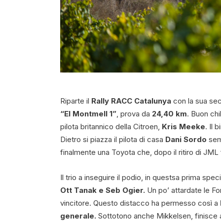
Riparte il
Rally RACC Catalunya
con la sua sec
“El Montmell 1”
, prova da
24,40 km
. Buon chi
pilota britannico della Citroen,
Kris Meeke
. Il
Dietro si piazza il pilota di casa
Dani Sordo
semp
finalmente una Toyota che, dopo il ritiro di JML 
Il trio a inseguire il podio, in questsa prima s
Ott Tanak e Seb Ogier.
Un po’ attardate le Fo
vincitore. Questo distacco ha permesso così a
generale.
Sottotono anche Mikkelsen, finisce a