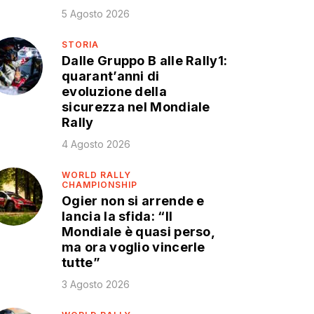
5 Agosto 2026
STORIA
Dalle Gruppo B alle Rally1:
quarant’anni di
evoluzione della
sicurezza nel Mondiale
Rally
4 Agosto 2026
WORLD RALLY
CHAMPIONSHIP
Ogier non si arrende e
lancia la sfida: “Il
Mondiale è quasi perso,
ma ora voglio vincerle
tutte”
3 Agosto 2026