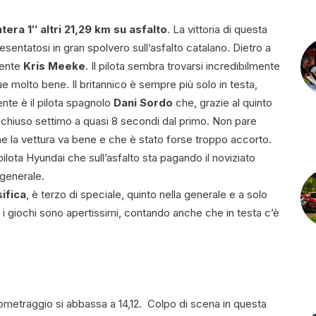
era 1″ altri 21,29 km su asfalto
. La vittoria di questa
esentatosi in gran spolvero sull’asfalto catalano. Dietro a
cente
Kris Meeke
. Il pilota sembra trovarsi incredibilmente
 molto bene. Il britannico è sempre più solo in testa,
nte è il pilota spagnolo
Dani Sordo
che, grazie al quinto
a chiuso settimo a quasi 8 secondi dal primo. Non pare
he la vettura va bene e che è stato forse troppo accorto.
ilota Hyundai che sull’asfalto sta pagando il noviziato
 generale.
sifica
, è terzo di speciale, quinto nella generale e a solo
i giochi sono apertissimi, contando anche che in testa c’è
hilometraggio si abbassa a 14,12. Colpo di scena in questa