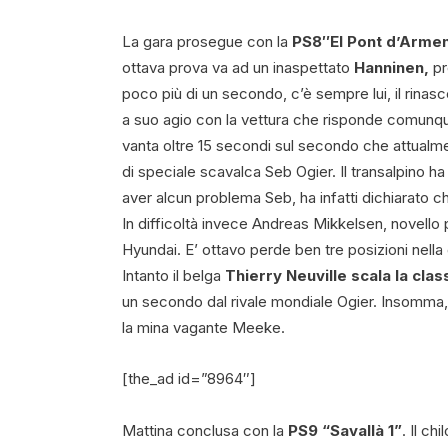
La gara prosegue con la
PS8″El Pont d’Arment
ottava prova va ad un inaspettato
Hanninen,
pr
poco più di un secondo, c’è sempre lui, il rinas
a suo agio con la vettura che risponde comunque
vanta oltre 15 secondi sul secondo che attualme
di speciale scavalca Seb Ogier. Il transalpino h
aver alcun problema Seb, ha infatti dichiarato c
In difficoltà invece Andreas Mikkelsen, novello p
Hyundai. E’ ottavo perde ben tre posizioni nella
Intanto il belga
Thierry Neuville scala la clas
un secondo dal rivale mondiale Ogier. Insomma, 
la mina vagante Meeke.
[the_ad id=”8964″]
Mattina conclusa con la
PS9 “Savallà 1”
. Il c