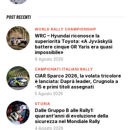
POST RECENTI
WORLD RALLY CHAMPIONSHIP
WRC – Hyundai riconosce la
superiorità Toyota: «A Jyväskylä
battere cinque GR Yaris era quasi
impossibile»
6 Agosto 2026
CAMPIONATI ITALIANI RALLY
CIAR Sparco 2026, la volata tricolore
è lanciata: Daprà leader, Crugnola a
-15 e primi titoli assegnati
5 Agosto 2026
STORIA
Dalle Gruppo B alle Rally1:
quarant’anni di evoluzione della
sicurezza nel Mondiale Rally
4 Agosto 2026