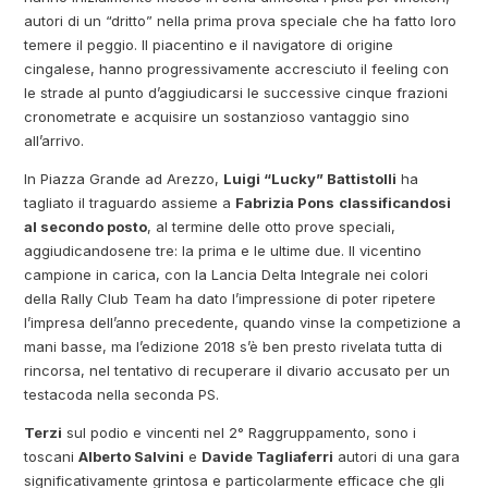
autori di un “dritto” nella prima prova speciale che ha fatto loro
temere il peggio. Il piacentino e il navigatore di origine
cingalese, hanno progressivamente accresciuto il feeling con
le strade al punto d’aggiudicarsi le successive cinque frazioni
cronometrate e acquisire un sostanzioso vantaggio sino
all’arrivo.
In Piazza Grande ad Arezzo,
Luigi “Lucky” Battistolli
ha
tagliato il traguardo assieme a
Fabrizia Pons
classificandosi
al secondo posto
, al termine delle otto prove speciali,
aggiudicandosene tre: la prima e le ultime due. Il vicentino
campione in carica, con la Lancia Delta Integrale nei colori
della Rally Club Team ha dato l’impressione di poter ripetere
l’impresa dell’anno precedente, quando vinse la competizione a
mani basse, ma l’edizione 2018 s’è ben presto rivelata tutta di
rincorsa, nel tentativo di recuperare il divario accusato per un
testacoda nella seconda PS.
Terzi
sul podio e vincenti nel 2° Raggruppamento, sono i
toscani
Alberto Salvini
e
Davide Tagliaferri
autori di una gara
significativamente grintosa e particolarmente efficace che gli