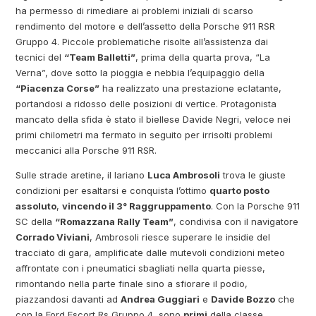
ha permesso di rimediare ai problemi iniziali di scarso
rendimento del motore e dell’assetto della Porsche 911 RSR
Gruppo 4. Piccole problematiche risolte all’assistenza dai
tecnici del
“Team Balletti”
, prima della quarta prova, “La
Verna”, dove sotto la pioggia e nebbia l’equipaggio della
“Piacenza Corse”
ha realizzato una prestazione eclatante,
portandosi a ridosso delle posizioni di vertice. Protagonista
mancato della sfida è stato il biellese Davide Negri, veloce nei
primi chilometri ma fermato in seguito per irrisolti problemi
meccanici alla Porsche 911 RSR.
Sulle strade aretine, il lariano
Luca Ambrosoli
trova le giuste
condizioni per esaltarsi e conquista l’ottimo
quarto posto
assoluto
,
vincendo il 3° Raggruppamento
. Con la Porsche 911
SC della
“Romazzana Rally Team”
, condivisa con il navigatore
Corrado Viviani
, Ambrosoli riesce superare le insidie del
tracciato di gara, amplificate dalle mutevoli condizioni meteo
affrontate con i pneumatici sbagliati nella quarta piesse,
rimontando nella parte finale sino a sfiorare il podio,
piazzandosi davanti ad
Andrea Guggiari
e
Davide Bozzo
che
con la Ford Escort Rs Gruppo 4 sono
primi
della classe