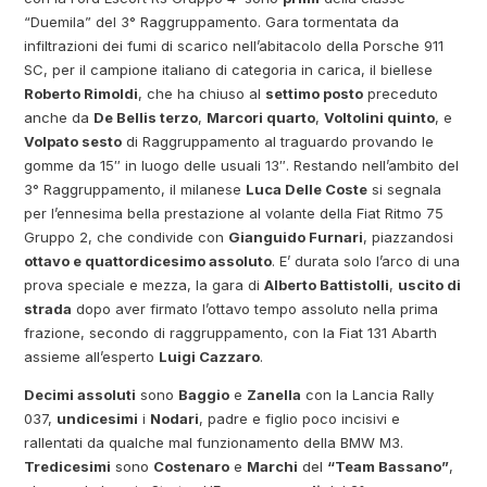
“Duemila” del 3° Raggruppamento. Gara tormentata da
infiltrazioni dei fumi di scarico nell’abitacolo della Porsche 911
SC, per il campione italiano di categoria in carica, il biellese
Roberto Rimoldi
, che ha chiuso al
settimo posto
preceduto
anche da
De Bellis terzo
,
Marcori quarto
,
Voltolini quinto
, e
Volpato sesto
di Raggruppamento al traguardo provando le
gomme da 15″ in luogo delle usuali 13″. Restando nell’ambito del
3° Raggruppamento, il milanese
Luca Delle Coste
si segnala
per l’ennesima bella prestazione al volante della Fiat Ritmo 75
Gruppo 2, che condivide con
Gianguido Furnari
, piazzandosi
ottavo e quattordicesimo assoluto
. E’ durata solo l’arco di una
prova speciale e mezza, la gara di
Alberto Battistolli
,
uscito di
strada
dopo aver firmato l’ottavo tempo assoluto nella prima
frazione, secondo di raggruppamento, con la Fiat 131 Abarth
assieme all’esperto
Luigi Cazzaro
.
Decimi assoluti
sono
Baggio
e
Zanella
con la Lancia Rally
037,
undicesimi
i
Nodari
, padre e figlio poco incisivi e
rallentati da qualche mal funzionamento della BMW M3.
Tredicesimi
sono
Costenaro
e
Marchi
del
“Team Bassano”
,