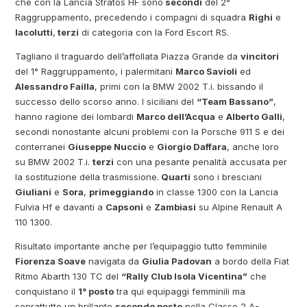
che con la Lancia Stratos HF sono
secondi
del 2°
Raggruppamento, precedendo i compagni di squadra
Righi
e
Iacolutti
,
terzi
di categoria con la Ford Escort RS.
Tagliano il traguardo dell’affollata Piazza Grande da
vincitori
del 1° Raggruppamento, i palermitani
Marco Savioli
ed
Alessandro Failla
, primi con la BMW 2002 T.i. bissando il
successo dello scorso anno. I siciliani del
“Team Bassano”
,
hanno ragione dei lombardi
Marco dell’Acqua
e
Alberto Galli
,
secondi nonostante alcuni problemi con la Porsche 911 S e dei
conterranei
Giuseppe Nuccio
e
Giorgio Daffara
, anche loro
su BMW 2002 T.i.
terzi
con una pesante penalità accusata per
la sostituzione della trasmissione.
Quarti
sono i bresciani
Giuliani
e
Sora
,
primeggiando
in classe 1300 con la Lancia
Fulvia Hf e davanti a
Capsoni
e
Zambiasi
su Alpine Renault A
110 1300.
Risultato importante anche per l’equipaggio tutto femminile
Fiorenza Soave
navigata da
Giulia Padovan
a bordo della Fiat
Ritmo Abarth 130 TC del
“Rally Club Isola Vicentina”
che
conquistano il
1° posto
tra qui equipaggi femminili ma
soprattutto un brillante
secondo posto
nella Classe 2 A-