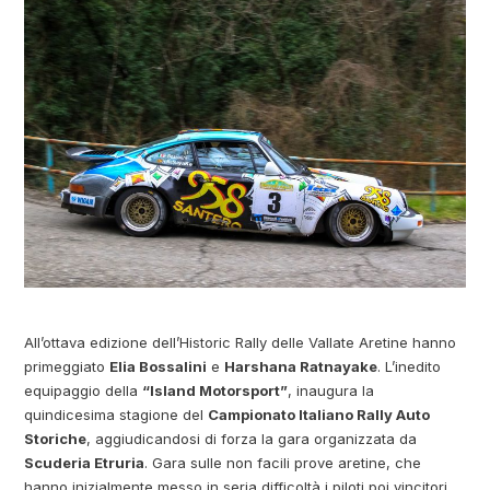
All’ottava edizione dell’Historic Rally delle Vallate Aretine hanno
primeggiato
Elia Bossalini
e
Harshana Ratnayake
. L’inedito
equipaggio della
“Island Motorsport”
, inaugura la
quindicesima stagione del
Campionato Italiano Rally Auto
Storiche
, aggiudicandosi di forza la gara organizzata da
Scuderia Etruria
. Gara sulle non facili prove aretine, che
hanno inizialmente messo in seria difficoltà i piloti poi vincitori,