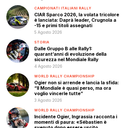
CAMPIONATI ITALIANI RALLY
CIAR Sparco 2026, la volata tricolore
è lanciata: Daprà leader, Crugnola a
-15 e primi titoli assegnati
5 Agosto 2026
STORIA
Dalle Gruppo B alle Rally1:
quarant’anni di evoluzione della
sicurezza nel Mondiale Rally
4 Agosto 2026
WORLD RALLY CHAMPIONSHIP
Ogier non si arrende e lancia la sfida:
“Il Mondiale è quasi perso, ma ora
voglio vincerle tutte”
3 Agosto 2026
WORLD RALLY CHAMPIONSHIP
Incidente Ogier, Ingrassia racconta i
momenti di paura: «Sébastien è
svenuto dopo essere uscito