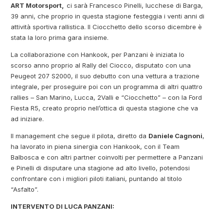
ART Motorsport,
ci sarà Francesco Pinelli, lucchese di Barga,
39 anni, che proprio in questa stagione festeggia i venti anni di
attività sportiva rallistica. Il Ciocchetto dello scorso dicembre è
stata la loro prima gara insieme.
La collaborazione con Hankook, per Panzani è iniziata lo
scorso anno proprio al Rally del Ciocco, disputato con una
Peugeot 207 S2000, il suo debutto con una vettura a trazione
integrale, per proseguire poi con un programma di altri quattro
rallies – San Marino, Lucca, 2Valli e “Ciocchetto” – con la Ford
Fiesta R5, creato proprio nell’ottica di questa stagione che va
ad iniziare.
Il management che segue il pilota, diretto da
Daniele Cagnoni
,
ha lavorato in piena sinergia con Hankook, con il Team
Balbosca e con altri partner coinvolti per permettere a Panzani
e Pinelli di disputare una stagione ad alto livello, potendosi
confrontare con i migliori piloti italiani, puntando al titolo
“Asfalto”.
INTERVENTO DI LUCA PANZANI: