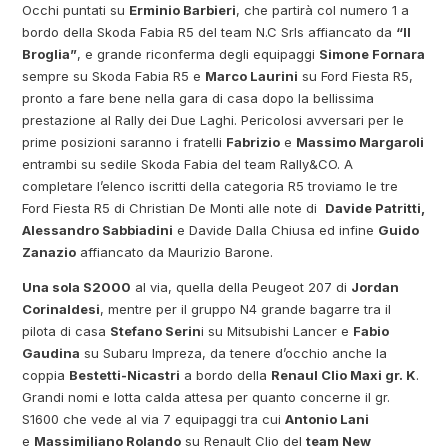
Occhi puntati su
Erminio Barbieri
, che partirà col numero 1 a
bordo della Skoda Fabia R5 del team N.C Srls affiancato da
“Il
Broglia”
, e grande riconferma degli equipaggi
Simone Fornara
sempre su Skoda Fabia R5 e
Marco Laurini
su Ford Fiesta R5,
pronto a fare bene nella gara di casa dopo la bellissima
prestazione al Rally dei Due Laghi. Pericolosi avversari per le
prime posizioni saranno i fratelli
Fabrizio
e
Massimo Margaroli
entrambi su sedile Skoda Fabia del team Rally&CO. A
completare l’elenco iscritti della categoria R5 troviamo le tre
Ford Fiesta R5 di Christian De Monti alle note di
Davide Patritti,
Alessandro Sabbiadini
e Davide Dalla Chiusa ed infine
Guido
Zanazio
affiancato da Maurizio Barone.
Una sola S2000
al via, quella della Peugeot 207 di
Jordan
Corinaldesi
, mentre per il gruppo N4 grande bagarre tra il
pilota di casa
Stefano Serin
i su Mitsubishi Lancer e
Fabio
Gaudina
su Subaru Impreza, da tenere d’occhio anche la
coppia
Bestetti-Nicastri
a bordo della
Renaul Clio Maxi gr. K
.
Grandi nomi e lotta calda attesa per quanto concerne il gr.
S1600 che vede al via 7 equipaggi tra cui
Antonio Lani
e
Massimiliano Rolando
su Renault Clio del
team New