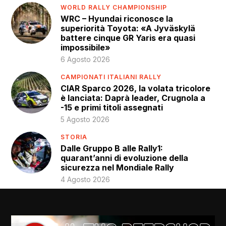
WORLD RALLY CHAMPIONSHIP
WRC – Hyundai riconosce la
superiorità Toyota: «A Jyväskylä
battere cinque GR Yaris era quasi
impossibile»
6 Agosto 2026
CAMPIONATI ITALIANI RALLY
CIAR Sparco 2026, la volata tricolore
è lanciata: Daprà leader, Crugnola a
-15 e primi titoli assegnati
5 Agosto 2026
STORIA
Dalle Gruppo B alle Rally1:
quarant’anni di evoluzione della
sicurezza nel Mondiale Rally
4 Agosto 2026